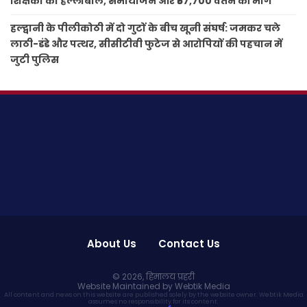
शिक्षकों का हल्लाबोल, समायोजन और ₹57,700 वेतन की मांग
हल्द्वानी के पीलीकोठी में दो गुटों के बीच खूनी संघर्ष: जमकर चले
लाठी-डंडे और पत्थर, सीसीटीवी फुटेज से आरोपियों की पहचान में
जुटी पुलिस
About Us
Contact Us
© 2026,
हिमालय प्रहरी
Website Maintained by Webtik Media
All content and news on this website are published solely by the website owner. Webtik Media
assumes no responsibility for its content.