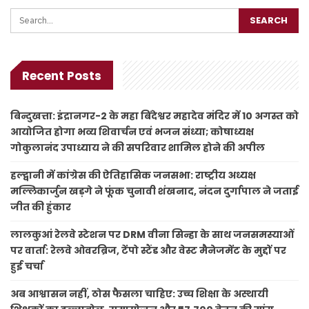
Recent Posts
बिन्दुखत्ता: इंद्रानगर-2 के महा बिंदेश्वर महादेव मंदिर में 10 अगस्त को
आयोजित होगा भव्य शिवार्चन एवं भजन संध्या; कोषाध्यक्ष
गोकुलानंद उपाध्याय ने की सपरिवार शामिल होने की अपील
हल्द्वानी में कांग्रेस की ऐतिहासिक जनसभा: राष्ट्रीय अध्यक्ष
मल्लिकार्जुन खड़गे ने फूंक चुनावी शंखनाद, नंदन दुर्गापाल ने जताई
जीत की हुंकार
लालकुआं रेलवे स्टेशन पर DRM वीना सिन्हा के साथ जनसमस्याओं
पर वार्ता: रेलवे ओवरब्रिज, टेंपो स्टैंड और वेस्ट मैनेजमेंट के मुद्दों पर
हुई चर्चा
अब आश्वासन नहीं, ठोस फैसला चाहिए: उच्च शिक्षा के अस्थायी