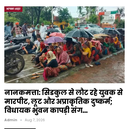
आपका शहर
नानकमत्ता: सिडकुल से लौट रहे युवक से
मारपीट, लूट और अप्राकृतिक दुष्कर्म;
विधायक भुवन कापड़ी संग…
Admin
Aug 7, 2026