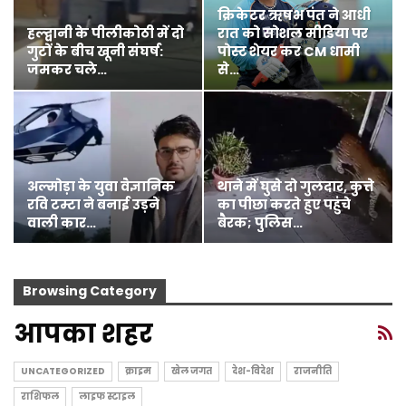
क्रिकेटर ऋषभ पंत ने आधी
हल्द्वानी के पीलीकोठी में दो
रात को सोशल मीडिया पर
गुटों के बीच खूनी संघर्ष:
पोस्ट शेयर कर CM धामी
जमकर चले…
से…
अल्मोड़ा के युवा वैज्ञानिक
थाने में घुसे दो गुलदार, कुत्ते
रवि टम्टा ने बनाई उड़ने
का पीछा करते हुए पहुंचे
वाली कार…
बैरक; पुलिस…
Browsing Category
आपका शहर
UNCATEGORIZED
क्राइम
खेल जगत
देश-विदेश
राजनीति
राशिफल
लाइफ स्टाइल