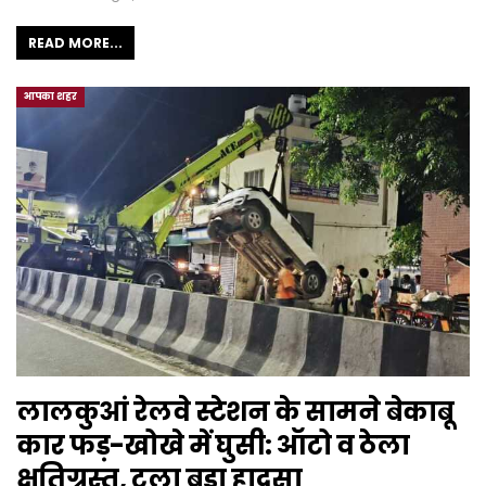
READ MORE...
आपका शहर
लालकुआं रेलवे स्टेशन के सामने बेकाबू
कार फड़-खोखे में घुसी: ऑटो व ठेला
क्षतिग्रस्त, टला बड़ा हादसा