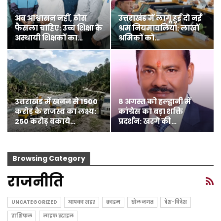
अब आश्वासन नहीं, ठोस
उत्तराखंड में लागू हुईं दो नई
फैसला चाहिए: उच्च शिक्षा के
श्रम नियमावलियां: लाखों
अस्थायी शिक्षकों का…
श्रमिकों को…
उत्तराखंड में खनन से 1500
8 अगस्त को हल्द्वानी में
करोड़ के राजस्व का लक्ष्य:
कांग्रेस का बड़ा शक्ति
250 करोड़ बकाये…
प्रदर्शन: खरगे की…
Browsing Category
राजनीति
UNCATEGORIZED
आपका शहर
क्राइम
खेल जगत
देश-विदेश
राशिफल
लाइफ स्टाइल