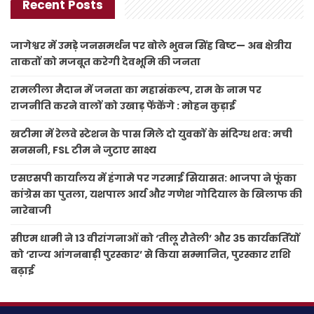
Recent Posts
जागेश्वर में उमड़े जनसमर्थन पर बोले भुवन सिंह बिष्ट— अब क्षेत्रीय
ताकतों को मजबूत करेगी देवभूमि की जनता
रामलीला मैदान में जनता का महासंकल्प, राम के नाम पर
राजनीति करने वालों को उखाड़ फेंकेंगे : मोहन कुड़ाई
खटीमा में रेलवे स्टेशन के पास मिले दो युवकों के संदिग्ध शव: मची
सनसनी, FSL टीम ने जुटाए साक्ष्य
एसएसपी कार्यालय में हंगामे पर गरमाई सियासत: भाजपा ने फूंका
कांग्रेस का पुतला, यशपाल आर्य और गणेश गोदियाल के खिलाफ की
नारेबाजी
सीएम धामी ने 13 वीरांगनाओं को ‘तीलू रौतेली’ और 35 कार्यकर्तियों
को ‘राज्य आंगनबाड़ी पुरस्कार’ से किया सम्मानित, पुरस्कार राशि
बढ़ाई