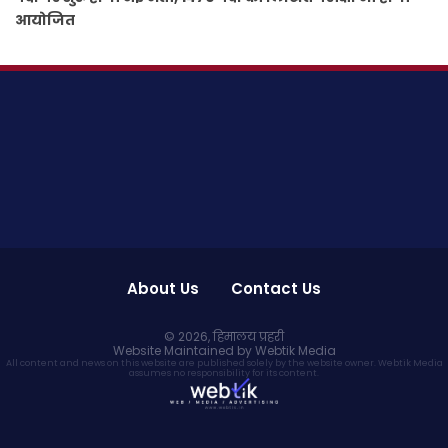
आयोजित
About Us
Contact Us
© 2026,
हिमालय प्रहरी
Website Maintained by Webtik Media
All content and news on this website are published solely by the website owner. Webtik Media
assumes no responsibility for its content.