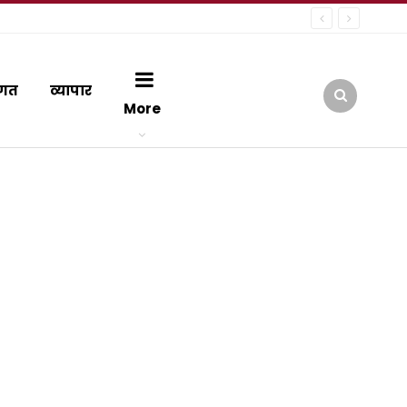
गत
व्यापार
More