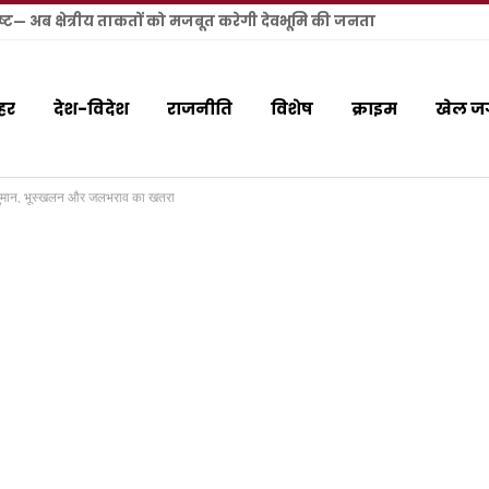
बिष्ट— अब क्षेत्रीय ताकतों को मजबूत करेगी देवभूमि की जनता
हर
देश-विदेश
राजनीति
विशेष
क्राइम
खेल ज
 अनुमान, भूस्खलन और जलभराव का खतरा