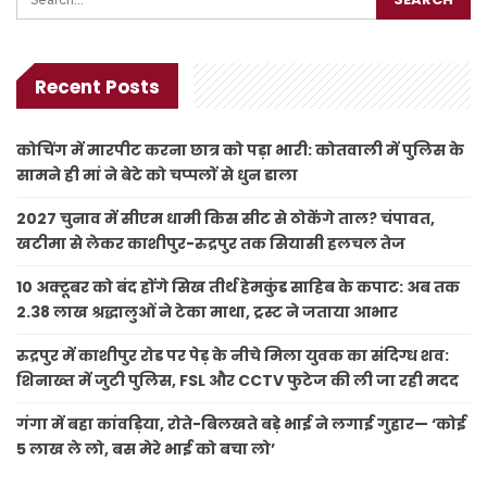
Recent Posts
कोचिंग में मारपीट करना छात्र को पड़ा भारी: कोतवाली में पुलिस के
सामने ही मां ने बेटे को चप्पलों से धुन डाला
2027 चुनाव में सीएम धामी किस सीट से ठोकेंगे ताल? चंपावत,
खटीमा से लेकर काशीपुर-रुद्रपुर तक सियासी हलचल तेज
10 अक्टूबर को बंद होंगे सिख तीर्थ हेमकुंड साहिब के कपाट: अब तक
2.38 लाख श्रद्धालुओं ने टेका माथा, ट्रस्ट ने जताया आभार
रुद्रपुर में काशीपुर रोड पर पेड़ के नीचे मिला युवक का संदिग्ध शव:
शिनाख्त में जुटी पुलिस, FSL और CCTV फुटेज की ली जा रही मदद
गंगा में बहा कांवड़िया, रोते-बिलखते बड़े भाई ने लगाई गुहार— ‘कोई
5 लाख ले लो, बस मेरे भाई को बचा लो’