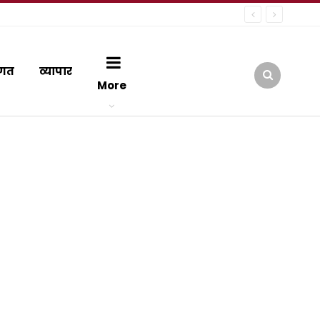
गत
व्यापार
More