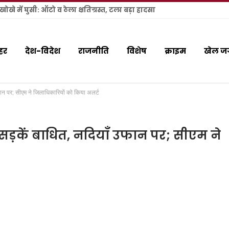
खे में घुसी: ऑटो व ठेला क्षतिग्रस्त, टला बड़ा हादसा
हर
देश-विदेश
राजनीति
विशेष
क्राइम
खेल ज
उफान पर; सीएम ने जिलाधिकारियों को किया अलर्ट
1 सड़कें बाधित, नदियाँ उफान पर; सीएम ने