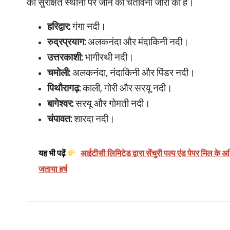
को सुरक्षित स्थानों पर जाने की चेतावनी जारी की है।
हरिद्वार:
गंगा नदी।
रुद्रप्रयाग:
अलकनंदा और मंदाकिनी नदी।
उत्तरकाशी:
भागीरथी नदी।
चमोली:
अलकनंदा, नंदाकिनी और पिंडर नदी।
पिथौरागढ़:
काली, गोरी और सरयू नदी।
बागेश्वर:
सरयू और गोमती नदी।
चंपावत:
शारदा नदी।
यह भी पढ़ें
आईटीसी लिमिटेड द्वारा सेंचुरी पल्प एंड पेपर मिल के 
जताया हर्ष