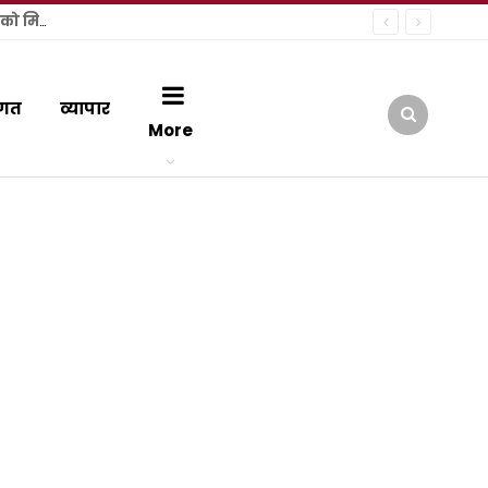
वरिष्ठ अधिवक्ता अमरीश अग्रवाल की दमदार पैरवी से कमजोर पड़ी अभियोजन की दलील, फर्जी शस्त्र लाइसेंस मामले में पूर्व पार्षद को मिली जमानत
गत
व्यापार
More