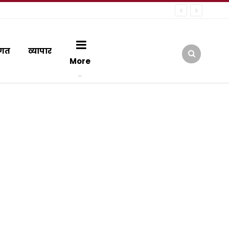
गत
व्यापार
More