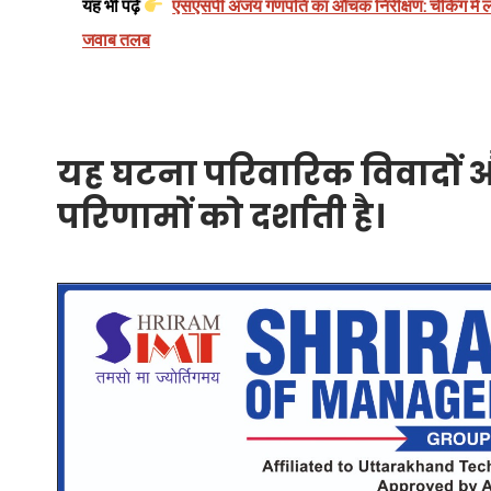
यह भी पढ़ें
एसएसपी अजय गणपति का औचक निरीक्षण: चेकिंग में ला
जवाब तलब
यह घटना परिवारिक विवादों औ
परिणामों को दर्शाती है।