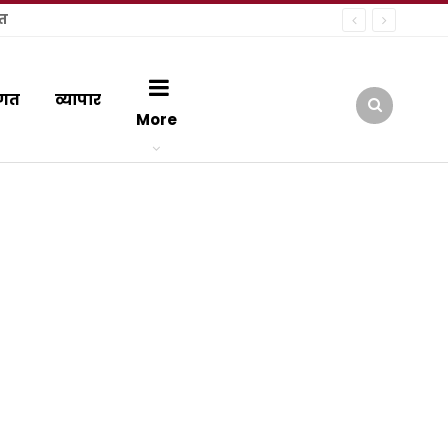
ूत
गत
व्यापार
More