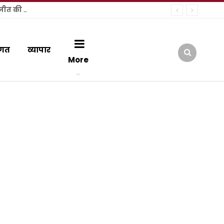
हल्द्वानी में कांग्रेस की ऐतिहासिक जनसभा: राष्ट्रीय अध्यक्ष मल्लिकार्जुन खड़गे ने फूंक चुनावी शंखनाद, नंदन दुर्गापाल ने जताई जीत की हुंकार
गत
व्यापार
More