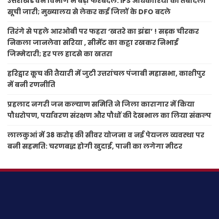
उत्तराखंड वन विभाग में बड़ा फेरबदल: IFS अधिकारियों की तबादला
सूची जारी; मुख्यालय से लेकर कई जिलों के DFO बदले
तिरंगे से पहले आरओबी पर फहरा ‘खतरे का झंडा’ ! सड़क चीरकर
निकला जानलेवा सरिया , सीमेंट का कट्टा रखकर निभाई
जिम्मेदारी; हर पल हादसे का खतरा
हरिद्वार कूच की तैयारी में जुटी उत्तरांचल पंजाबी महासभा, काशीपुर
में बनी रणनीति
प्रहलाद नगरी जन कल्याण समिति ने जिला कारागार में किया
पौधरोपण, पर्यावरण संरक्षण और पौधों की देखभाल का लिया संकल्प
लालकुआं में 38 करोड़ की सीवर योजना व नई पेयजल व्यवस्था पर
बनी सहमति: चरणबद्ध होगी खुदाई, पानी का लगेगा मीटर