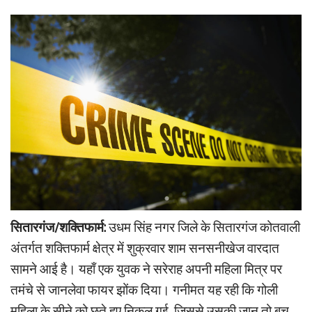
सितारगंज/शक्तिफार्म:
उधम सिंह नगर जिले के सितारगंज कोतवाली
अंतर्गत शक्तिफार्म क्षेत्र में शुक्रवार शाम सनसनीखेज वारदात
सामने आई है। यहाँ एक युवक ने सरेराह अपनी महिला मित्र पर
तमंचे से जानलेवा फायर झोंक दिया। गनीमत यह रही कि गोली
महिला के सीने को छूते हुए निकल गई, जिससे उसकी जान तो बच