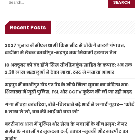
Recent Posts
2027 चुनाव में सीएम धामी किस सीट से ठोकेंगे ताल? चंपावत,
खटीमा से लेकर काशीपुर-रुद्रपुर तक सियासी हलचल तेज
10 अक्टूबर को बंद होंगे सिख तीर्थ हेमकुंड साहिब के कपाट: अब तक
2.38 लाख श्रद्धालुओं ने टेका माथा, ट्रस्ट ने जताया आभार
रुद्रपुर में काशीपुर रोड पर पेड़ के नीचे मिला युवक का संदिग्ध शव:
शिनाख्त में जुटी पुलिस, FSL और CCTV फुटेज की ली जा रही मदद
गंगा में बहा कांवड़िया, रोते-बिलखते बड़े भाई ने लगाई गुहार— ‘कोई
5 लाख ले लो, बस मेरे भाई को बचा लो’
बदरीनाथ धाम में पुलिस और सेना के जवानों के बीच झड़प: मेजर
समेत 15 जवानों पर मुकदमा दर्ज, धक्का-मुक्की और मारपीट का
आरोप