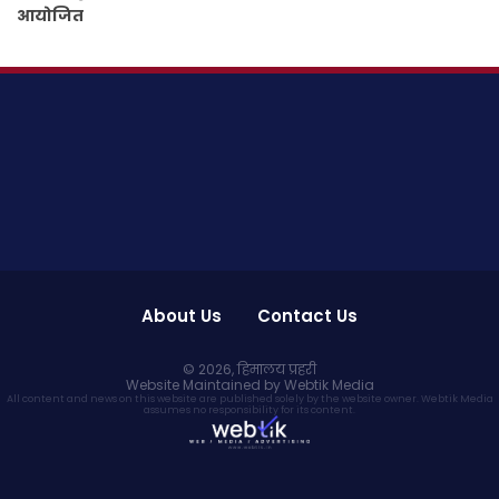
आयोजित
About Us
Contact Us
© 2026,
हिमालय प्रहरी
Website Maintained by Webtik Media
All content and news on this website are published solely by the website owner. Webtik Media
assumes no responsibility for its content.