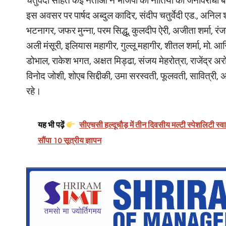
चतुर्वेदी सहित कई नेताओं ने भाजपा की नीतियों को जनविरोधी ब
इस अवसर पर पार्षद अब्दुल कादिर, संदीप चतुर्वेदी एड., अनिल श
भटनागर, जफर मुन्ना, परम सिद्धू, कुलदीप ऐरी, अजीता शर्मा, रंजन
अली मंसूरी, इलियास महागीर, गुल्लू महागीर, शीतल शर्मा, मो. आ
डोभाल, राकेश भगत, अक्षत मिड्ढा, संजय मेहरोत्रा, राजेंद्र अरो
विनोद जोशी, शोएब सिद्दीकी, उमा सरस्वती, फूलवती, सावित्री, अ
रहे।
यह भी पढ़ें
सीएचसी हल्दूचौड़ में तीन दिवसीय मल्टी स्पेशलिटी स्व
सौंपा 10 सूत्रीय ज्ञापन