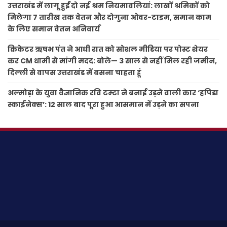
उत्तराखंड में लागू हुईं दो नई श्रम नियमावलियां: लाखों श्रमिकों को
मिलेगा 7 तारीख तक वेतन और दोगुना ओवर-टाइम, समान काम
के लिए समान वेतन अनिवार्य
क्रिकेटर ऋषभ पंत ने आधी रात को सोशल मीडिया पर पोस्ट शेयर
कर CM धामी से मांगी मदद: बोले— 3 साल से नहीं मिल रही जमीन,
दिल्ली से वापस उत्तराखंड में बसना चाहता हूं
अल्मोड़ा के युवा वैज्ञानिक रवि टम्टा ने बनाई उड़ने वाली कार ‘हपिडा
स्काईनेक्स’: 12 साल बाद पूरा हुआ आसमान में उड़ने का सपना