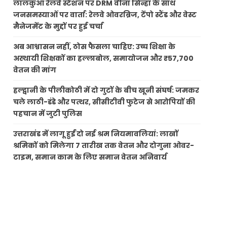
लालकुआं रेलवे स्टेशन पर DRM वीना सिन्हा के साथ
जनसमस्याओं पर वार्ता: रेलवे ओवरब्रिज, टेंपो स्टैंड और वेस्ट
मैनेजमेंट के मुद्दों पर हुई चर्चा
अब आश्वासन नहीं, ठोस फैसला चाहिए: उच्च शिक्षा के
अस्थायी शिक्षकों का हल्लाबोल, समायोजन और ₹57,700
वेतन की मांग
हल्द्वानी के पीलीकोठी में दो गुटों के बीच खूनी संघर्ष: जमकर
चले लाठी-डंडे और पत्थर, सीसीटीवी फुटेज से आरोपियों की
पहचान में जुटी पुलिस
उत्तराखंड में लागू हुईं दो नई श्रम नियमावलियां: लाखों
श्रमिकों को मिलेगा 7 तारीख तक वेतन और दोगुना ओवर-
टाइम, समान काम के लिए समान वेतन अनिवार्य