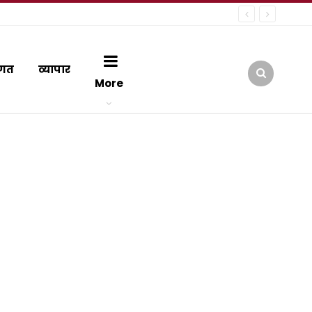
गत
व्यापार
More