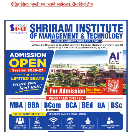
ऐतिहासिक 'जुम्ली हया सामो' महोत्सव, तैयारियां तेज