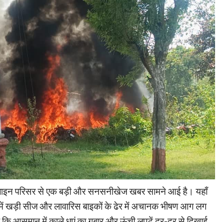
स लाइन परिसर से एक बड़ी और सनसनीखेज खबर सामने आई है। यहाँ
में खड़ी सीज और लावारिस बाइकों के ढेर में अचानक भीषण आग लग
 आसमान में काले धुएं का गुबार और ऊंची लपटें दूर-दूर से दिखाई