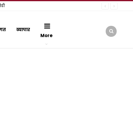
िडी
गत
व्यापार
More