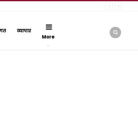
गत
व्यापार
More