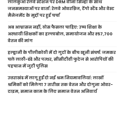
लालकुआं रेलवे स्टेशन पर DRM वीना सिन्हा के साथ
जनसमस्याओं पर वार्ता: रेलवे ओवरब्रिज, टेंपो स्टैंड और वेस्ट
मैनेजमेंट के मुद्दों पर हुई चर्चा
अब आश्वासन नहीं, ठोस फैसला चाहिए: उच्च शिक्षा के
अस्थायी शिक्षकों का हल्लाबोल, समायोजन और ₹57,700
वेतन की मांग
हल्द्वानी के पीलीकोठी में दो गुटों के बीच खूनी संघर्ष: जमकर
चले लाठी-डंडे और पत्थर, सीसीटीवी फुटेज से आरोपियों की
पहचान में जुटी पुलिस
उत्तराखंड में लागू हुईं दो नई श्रम नियमावलियां: लाखों
श्रमिकों को मिलेगा 7 तारीख तक वेतन और दोगुना ओवर-
टाइम, समान काम के लिए समान वेतन अनिवार्य