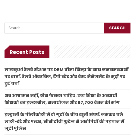
Recent Posts
लालकुआं रेलवे स्टेशन पर DRM वीना सिन्हा के साथ जनसमस्याओं
पर वार्ता: रेलवे ओवरब्रिज, टेंपो स्टैंड और वेस्ट मैनेजमेंट के मुद्दों पर
हुई चर्चा
अब आश्वासन नहीं, ठोस फैसला चाहिए: उच्च शिक्षा के अस्थायी
शिक्षकों का हल्लाबोल, समायोजन और ₹57,700 वेतन की मांग
हल्द्वानी के पीलीकोठी में दो गुटों के बीच खूनी संघर्ष: जमकर चले
लाठी-डंडे और पत्थर, सीसीटीवी फुटेज से आरोपियों की पहचान में
जुटी पुलिस