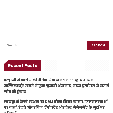
Recent Posts
हल्द्वानी में कांग्रेस की ऐतिहासिक जनसभा: राष्ट्रीय अध्यक्ष
मल्लिकार्जुन खड़गे ने फूंक चुनावी शंखनाद, नंदन दुर्गापाल ने जताई
जीत की हुंकार
लालकुआं रेलवे स्टेशन पर DRM वीना सिन्हा के साथ जनसमस्याओं
पर वार्ता: रेलवे ओवरब्रिज, टेंपो स्टैंड और वेस्ट मैनेजमेंट के मुद्दों पर