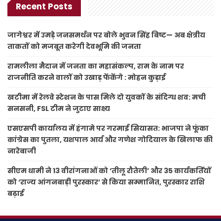
Recent Posts
जागेश्वर में उमड़े जनसमर्थन पर बोले भुवन सिंह बिष्ट— अब क्षेत्रीय
ताकतों को मजबूत करेगी देवभूमि की जनता
रामलीला मैदान में जनता का महासंकल्प, राम के नाम पर
राजनीति करने वालों को उखाड़ फेंकेंगे : मोहन कुड़ाई
खटीमा में रेलवे स्टेशन के पास मिले दो युवकों के संदिग्ध शव: मची
सनसनी, FSL टीम ने जुटाए साक्ष्य
एसएसपी कार्यालय में हंगामे पर गरमाई सियासत: भाजपा ने फूंका
कांग्रेस का पुतला, यशपाल आर्य और गणेश गोदियाल के खिलाफ की
नारेबाजी
सीएम धामी ने 13 वीरांगनाओं को ‘तीलू रौतेली’ और 35 कार्यकर्तियों
को ‘राज्य आंगनबाड़ी पुरस्कार’ से किया सम्मानित, पुरस्कार राशि
बढ़ाई