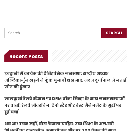
Recent Posts
हल्द्वानी में कांग्रेस की ऐतिहासिक जनसभा: राष्ट्रीय अध्यक्ष
मल्लिकार्जुन खड़गे ने फूंक चुनावी शंखनाद, नंदन दुर्गापाल ने जताई
जीत की हुंकार
लालकुआं रेलवे स्टेशन पर DRM वीना सिन्हा के साथ जनसमस्याओं
पर वार्ता: रेलवे ओवरब्रिज, टेंपो स्टैंड और वेस्ट मैनेजमेंट के मुद्दों पर
हुई चर्चा
अब आश्वासन नहीं, ठोस फैसला चाहिए: उच्च शिक्षा के अस्थायी
शिक्षकों का हल्लाबोल, समायोजन और ₹57,700 वेतन की मांग