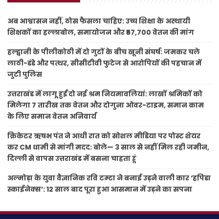
अब आश्वासन नहीं, ठोस फैसला चाहिए: उच्च शिक्षा के अस्थायी
शिक्षकों का हल्लाबोल, समायोजन और ₹57,700 वेतन की मांग
हल्द्वानी के पीलीकोठी में दो गुटों के बीच खूनी संघर्ष: जमकर चले
लाठी-डंडे और पत्थर, सीसीटीवी फुटेज से आरोपियों की पहचान में
जुटी पुलिस
उत्तराखंड में लागू हुईं दो नई श्रम नियमावलियां: लाखों श्रमिकों को
मिलेगा 7 तारीख तक वेतन और दोगुना ओवर-टाइम, समान काम
के लिए समान वेतन अनिवार्य
क्रिकेटर ऋषभ पंत ने आधी रात को सोशल मीडिया पर पोस्ट शेयर
कर CM धामी से मांगी मदद: बोले— 3 साल से नहीं मिल रही जमीन,
दिल्ली से वापस उत्तराखंड में बसना चाहता हूं
अल्मोड़ा के युवा वैज्ञानिक रवि टम्टा ने बनाई उड़ने वाली कार ‘हपिडा
स्काईनेक्स’: 12 साल बाद पूरा हुआ आसमान में उड़ने का सपना