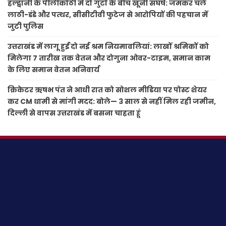
हल्द्वानी के पीलीकोठी में दो गुटों के बीच खूनी संघर्ष: जमकर चले
लाठी-डंडे और पत्थर, सीसीटीवी फुटेज से आरोपियों की पहचान में
जुटी पुलिस
उत्तराखंड में लागू हुईं दो नई श्रम नियमावलियां: लाखों श्रमिकों को
मिलेगा 7 तारीख तक वेतन और दोगुना ओवर-टाइम, समान काम
के लिए समान वेतन अनिवार्य
क्रिकेटर ऋषभ पंत ने आधी रात को सोशल मीडिया पर पोस्ट शेयर
कर CM धामी से मांगी मदद: बोले— 3 साल से नहीं मिल रही जमीन,
दिल्ली से वापस उत्तराखंड में बसना चाहता हूं