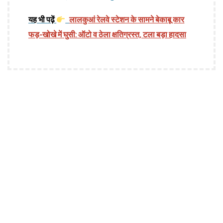
यह भी पढ़ें
लालकुआं रेलवे स्टेशन के सामने बेकाबू कार
फड़-खोखे में घुसी: ऑटो व ठेला क्षतिग्रस्त, टला बड़ा हादसा