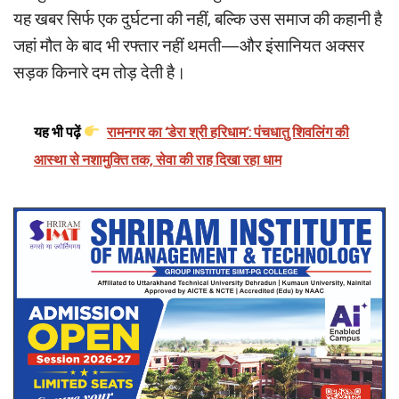
यह खबर सिर्फ एक दुर्घटना की नहीं, बल्कि उस समाज की कहानी है
जहां मौत के बाद भी रफ्तार नहीं थमती—और इंसानियत अक्सर
सड़क किनारे दम तोड़ देती है।
यह भी पढ़ें
रामनगर का ‘डेरा श्री हरिधाम’: पंचधातु शिवलिंग की
आस्था से नशामुक्ति तक, सेवा की राह दिखा रहा धाम