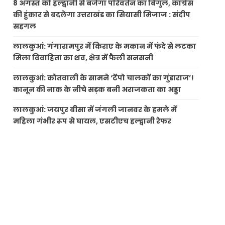
8 अगस्त को हल्द्वानी से बजेगा परिवर्तन का बिगुल, कांग्रेस
की हुंकार से बदलेगा उत्तराखंड का सियासी मिजाज : संदीप
सहगल
लालकुआं: गंगारामपुर में किराए के मकान में फंदे से लटका
मिला विवाहिता का शव, क्षेत्र में फैली सनसनी
लालकुआं: कोतवाली के सामने ‘टेंपो चालकों का गुंडाराज’!
कानून की नाक के नीचे सड़क बनी अराजकता का अड्डा
लालकुआं: जयपुर बीसा में जंगली जानवर के हमले में
महिला गंभीर रूप से घायल, एसटीएच हल्द्वानी रेफर