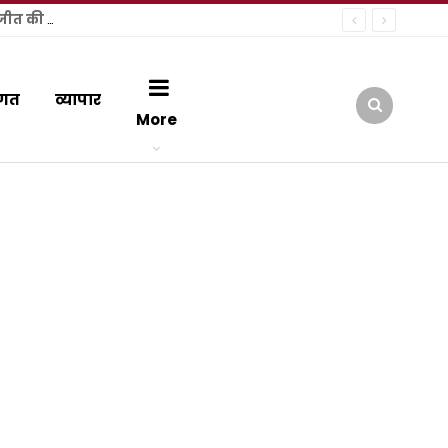
हल्द्वानी में कांग्रेस की ऐतिहासिक जनसभा: राष्ट्रीय अध्यक्ष मल्लिकार्जुन खड़गे ने फूंक चुनावी शंखनाद, नंदन दुर्गापाल ने जताई जीत की हुंकार
गत
व्यापार
More