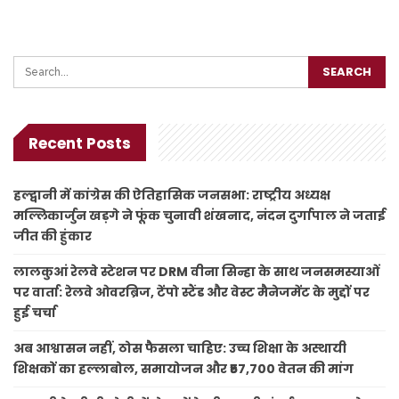
Recent Posts
हल्द्वानी में कांग्रेस की ऐतिहासिक जनसभा: राष्ट्रीय अध्यक्ष
मल्लिकार्जुन खड़गे ने फूंक चुनावी शंखनाद, नंदन दुर्गापाल ने जताई
जीत की हुंकार
लालकुआं रेलवे स्टेशन पर DRM वीना सिन्हा के साथ जनसमस्याओं
पर वार्ता: रेलवे ओवरब्रिज, टेंपो स्टैंड और वेस्ट मैनेजमेंट के मुद्दों पर
हुई चर्चा
अब आश्वासन नहीं, ठोस फैसला चाहिए: उच्च शिक्षा के अस्थायी
शिक्षकों का हल्लाबोल, समायोजन और ₹57,700 वेतन की मांग