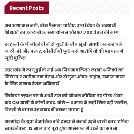
Recent Posts
अब आश्वासन नहीं, ठोस फैसला चाहिए: उच्च शिक्षा के अस्थायी
शिक्षकों का हल्लाबोल, समायोजन और ₹57,700 वेतन की मांग
हल्द्वानी के पीलीकोठी में दो गुटों के बीच खूनी संघर्ष: जमकर चले
लाठी-डंडे और पत्थर, सीसीटीवी फुटेज से आरोपियों की पहचान में
जुटी पुलिस
उत्तराखंड में लागू हुईं दो नई श्रम नियमावलियां: लाखों श्रमिकों को
मिलेगा 7 तारीख तक वेतन और दोगुना ओवर-टाइम, समान काम
के लिए समान वेतन अनिवार्य
क्रिकेटर ऋषभ पंत ने आधी रात को सोशल मीडिया पर पोस्ट शेयर
कर CM धामी से मांगी मदद: बोले— 3 साल से नहीं मिल रही जमीन,
दिल्ली से वापस उत्तराखंड में बसना चाहता हूं
अल्मोड़ा के युवा वैज्ञानिक रवि टम्टा ने बनाई उड़ने वाली कार ‘हपिडा
स्काईनेक्स’: 12 साल बाद पूरा हुआ आसमान में उड़ने का सपना