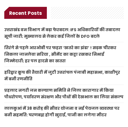
Recent Posts
उत्तराखंड वन विभाग में बड़ा फेरबदल: IFS अधिकारियों की तबादला
सूची जारी; मुख्यालय से लेकर कई जिलों के DFO बदले
तिरंगे से पहले आरओबी पर फहरा ‘खतरे का झंडा’ ! सड़क चीरकर
निकला जानलेवा सरिया , सीमेंट का कट्टा रखकर निभाई
जिम्मेदारी; हर पल हादसे का खतरा
हरिद्वार कूच की तैयारी में जुटी उत्तरांचल पंजाबी महासभा, काशीपुर
में बनी रणनीति
प्रहलाद नगरी जन कल्याण समिति ने जिला कारागार में किया
पौधरोपण, पर्यावरण संरक्षण और पौधों की देखभाल का लिया संकल्प
लालकुआं में 38 करोड़ की सीवर योजना व नई पेयजल व्यवस्था पर
बनी सहमति: चरणबद्ध होगी खुदाई, पानी का लगेगा मीटर