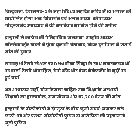
बिन्दुखत्ता: इंद्रानगर-2 के महा बिंदेश्वर महादेव मंदिर में 10 अगस्त को
आयोजित होगा भव्य शिवार्चन एवं भजन संध्या; कोषाध्यक्ष
गोकुलानंद उपाध्याय ने की सपरिवार शामिल होने की अपील
हल्द्वानी में कांग्रेस की ऐतिहासिक जनसभा: राष्ट्रीय अध्यक्ष
मल्लिकार्जुन खड़गे ने फूंक चुनावी शंखनाद, नंदन दुर्गापाल ने जताई
जीत की हुंकार
लालकुआं रेलवे स्टेशन पर DRM वीना सिन्हा के साथ जनसमस्याओं
पर वार्ता: रेलवे ओवरब्रिज, टेंपो स्टैंड और वेस्ट मैनेजमेंट के मुद्दों पर
हुई चर्चा
अब आश्वासन नहीं, ठोस फैसला चाहिए: उच्च शिक्षा के अस्थायी
शिक्षकों का हल्लाबोल, समायोजन और ₹57,700 वेतन की मांग
हल्द्वानी के पीलीकोठी में दो गुटों के बीच खूनी संघर्ष: जमकर चले
लाठी-डंडे और पत्थर, सीसीटीवी फुटेज से आरोपियों की पहचान में
जुटी पुलिस