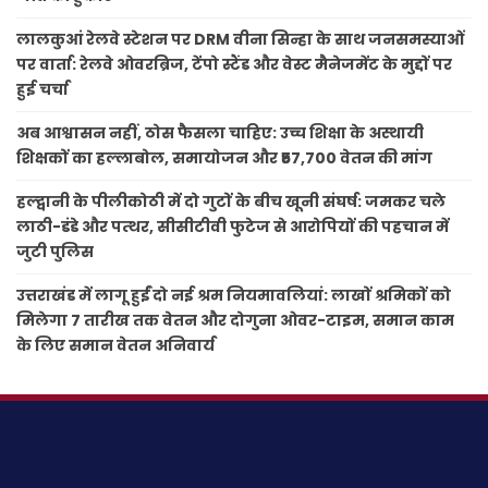
लालकुआं रेलवे स्टेशन पर DRM वीना सिन्हा के साथ जनसमस्याओं
पर वार्ता: रेलवे ओवरब्रिज, टेंपो स्टैंड और वेस्ट मैनेजमेंट के मुद्दों पर
हुई चर्चा
अब आश्वासन नहीं, ठोस फैसला चाहिए: उच्च शिक्षा के अस्थायी
शिक्षकों का हल्लाबोल, समायोजन और ₹57,700 वेतन की मांग
हल्द्वानी के पीलीकोठी में दो गुटों के बीच खूनी संघर्ष: जमकर चले
लाठी-डंडे और पत्थर, सीसीटीवी फुटेज से आरोपियों की पहचान में
जुटी पुलिस
उत्तराखंड में लागू हुईं दो नई श्रम नियमावलियां: लाखों श्रमिकों को
मिलेगा 7 तारीख तक वेतन और दोगुना ओवर-टाइम, समान काम
के लिए समान वेतन अनिवार्य