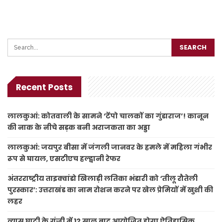
Recent Posts
लालकुआं: कोतवाली के सामने ‘टेंपो चालकों का गुंडाराज’! कानून
की नाक के नीचे सड़क बनी अराजकता का अड्डा
लालकुआं: जयपुर बीसा में जंगली जानवर के हमले में महिला गंभीर
रूप से घायल, एसटीएच हल्द्वानी रेफर
अंतरराष्ट्रीय ताइक्वांडो खिलाड़ी लतिका भंडारी को ‘तीलू रौतेली
पुरस्कार’: उत्तराखंड का नाम रोशन करने पर खेल प्रेमियों में खुशी की
लहर
व्यास घाटी के गुंजी में 12 साल बाद आयोजित होगा ऐतिहासिक