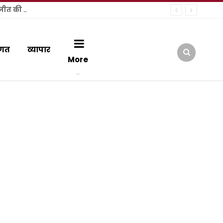
हल्द्वानी में कांग्रेस की ऐतिहासिक जनसभा: राष्ट्रीय अध्यक्ष मल्लिकार्जुन खड़गे ने फूंक चुनावी शंखनाद, नंदन दुर्गापाल ने जताई जीत की हुंकार
गत
व्यापार
More