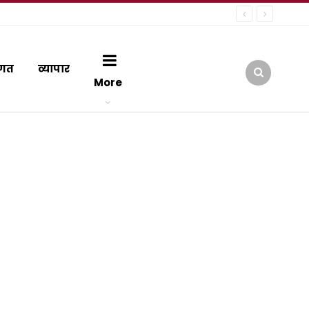
गत
व्यापार
More