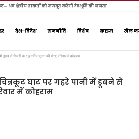
बिष्ट— अब क्षेत्रीय ताकतों को मजबूत करेगी देवभूमि की जनता
हर
देश-विदेश
राजनीति
विशेष
क्राइम
खेल ज
ें डूबने से दिल्ली के 19 वर्षीय युवक की मौत; परिवार में कोहराम
ित्रकूट घाट पर गहरे पानी में डूबने से
रिवार में कोहराम