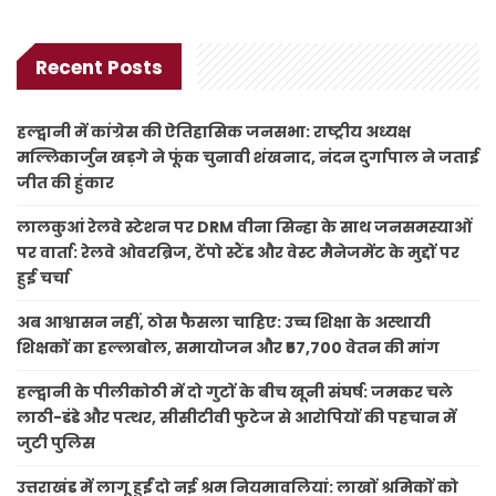
Recent Posts
हल्द्वानी में कांग्रेस की ऐतिहासिक जनसभा: राष्ट्रीय अध्यक्ष
मल्लिकार्जुन खड़गे ने फूंक चुनावी शंखनाद, नंदन दुर्गापाल ने जताई
जीत की हुंकार
लालकुआं रेलवे स्टेशन पर DRM वीना सिन्हा के साथ जनसमस्याओं
पर वार्ता: रेलवे ओवरब्रिज, टेंपो स्टैंड और वेस्ट मैनेजमेंट के मुद्दों पर
हुई चर्चा
अब आश्वासन नहीं, ठोस फैसला चाहिए: उच्च शिक्षा के अस्थायी
शिक्षकों का हल्लाबोल, समायोजन और ₹57,700 वेतन की मांग
हल्द्वानी के पीलीकोठी में दो गुटों के बीच खूनी संघर्ष: जमकर चले
लाठी-डंडे और पत्थर, सीसीटीवी फुटेज से आरोपियों की पहचान में
जुटी पुलिस
उत्तराखंड में लागू हुईं दो नई श्रम नियमावलियां: लाखों श्रमिकों को