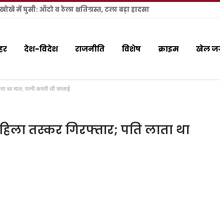
खे में घुसी: ऑटो व ठेला क्षतिग्रस्त, टला बड़ा हादसा
हर
देश-विदेश
राजनीति
विशेष
क्राइम
खेल ज
 लाता था माल, पत्नी करती थी सप्लाई
े महिला तस्कर गिरफ्तार; पति लाता था