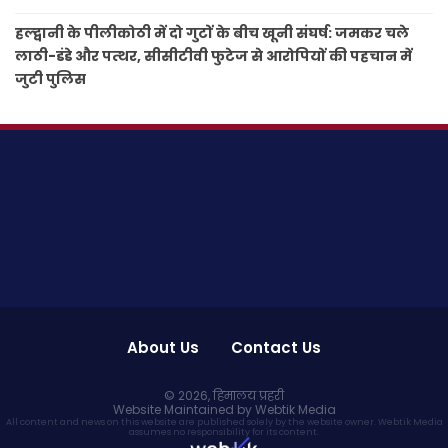
हल्द्वानी के पीलीकोठी में दो गुटों के बीच खूनी संघर्ष: जमकर चले
लाठी-डंडे और पत्थर, सीसीटीवी फुटेज से आरोपियों की पहचान में
जुटी पुलिस
About Us
Contact Us
© 2026,
हिमालय प्रहरी
Website Maintained by Webtik Media
All content and news on this website are published solely by the website owner. Webtik Media
assumes no responsibility for its content.