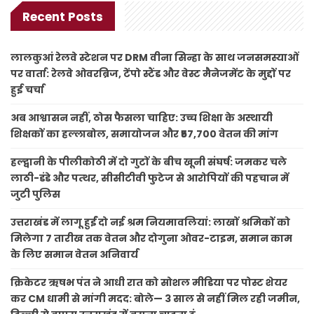
Recent Posts
लालकुआं रेलवे स्टेशन पर DRM वीना सिन्हा के साथ जनसमस्याओं
पर वार्ता: रेलवे ओवरब्रिज, टेंपो स्टैंड और वेस्ट मैनेजमेंट के मुद्दों पर
हुई चर्चा
अब आश्वासन नहीं, ठोस फैसला चाहिए: उच्च शिक्षा के अस्थायी
शिक्षकों का हल्लाबोल, समायोजन और ₹57,700 वेतन की मांग
हल्द्वानी के पीलीकोठी में दो गुटों के बीच खूनी संघर्ष: जमकर चले
लाठी-डंडे और पत्थर, सीसीटीवी फुटेज से आरोपियों की पहचान में
जुटी पुलिस
उत्तराखंड में लागू हुईं दो नई श्रम नियमावलियां: लाखों श्रमिकों को
मिलेगा 7 तारीख तक वेतन और दोगुना ओवर-टाइम, समान काम
के लिए समान वेतन अनिवार्य
क्रिकेटर ऋषभ पंत ने आधी रात को सोशल मीडिया पर पोस्ट शेयर
कर CM धामी से मांगी मदद: बोले— 3 साल से नहीं मिल रही जमीन,