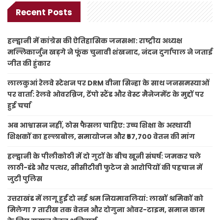
Recent Posts
हल्द्वानी में कांग्रेस की ऐतिहासिक जनसभा: राष्ट्रीय अध्यक्ष
मल्लिकार्जुन खड़गे ने फूंक चुनावी शंखनाद, नंदन दुर्गापाल ने जताई
जीत की हुंकार
लालकुआं रेलवे स्टेशन पर DRM वीना सिन्हा के साथ जनसमस्याओं
पर वार्ता: रेलवे ओवरब्रिज, टेंपो स्टैंड और वेस्ट मैनेजमेंट के मुद्दों पर
हुई चर्चा
अब आश्वासन नहीं, ठोस फैसला चाहिए: उच्च शिक्षा के अस्थायी
शिक्षकों का हल्लाबोल, समायोजन और ₹57,700 वेतन की मांग
हल्द्वानी के पीलीकोठी में दो गुटों के बीच खूनी संघर्ष: जमकर चले
लाठी-डंडे और पत्थर, सीसीटीवी फुटेज से आरोपियों की पहचान में
जुटी पुलिस
उत्तराखंड में लागू हुईं दो नई श्रम नियमावलियां: लाखों श्रमिकों को
मिलेगा 7 तारीख तक वेतन और दोगुना ओवर-टाइम, समान काम