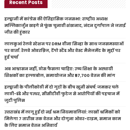
Recent Posts
हल्द्वानी में कांग्रेस की ऐतिहासिक जनसभा: राष्ट्रीय अध्यक्ष
मल्लिकार्जुन खड़गे ने फूंक चुनावी शंखनाद, नंदन दुर्गापाल ने जताई
जीत की हुंकार
लालकुआं रेलवे स्टेशन पर DRM वीना सिन्हा के साथ जनसमस्याओं
पर वार्ता: रेलवे ओवरब्रिज, टेंपो स्टैंड और वेस्ट मैनेजमेंट के मुद्दों पर
हुई चर्चा
अब आश्वासन नहीं, ठोस फैसला चाहिए: उच्च शिक्षा के अस्थायी
शिक्षकों का हल्लाबोल, समायोजन और ₹57,700 वेतन की मांग
हल्द्वानी के पीलीकोठी में दो गुटों के बीच खूनी संघर्ष: जमकर चले
लाठी-डंडे और पत्थर, सीसीटीवी फुटेज से आरोपियों की पहचान में
जुटी पुलिस
उत्तराखंड में लागू हुईं दो नई श्रम नियमावलियां: लाखों श्रमिकों को
मिलेगा 7 तारीख तक वेतन और दोगुना ओवर-टाइम, समान काम
के लिए समान वेतन अनिवार्य