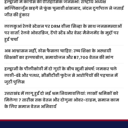
हल्द्वानी में कांग्रेस की ऐतिहासिक जनसभा: राष्ट्रीय अध्यक्ष
मल्लिकार्जुन खड़गे ने फूंक चुनावी शंखनाद, नंदन दुर्गापाल ने जताई
जीत की हुंकार
लालकुआं रेलवे स्टेशन पर DRM वीना सिन्हा के साथ जनसमस्याओं
पर वार्ता: रेलवे ओवरब्रिज, टेंपो स्टैंड और वेस्ट मैनेजमेंट के मुद्दों पर
हुई चर्चा
अब आश्वासन नहीं, ठोस फैसला चाहिए: उच्च शिक्षा के अस्थायी
शिक्षकों का हल्लाबोल, समायोजन और ₹57,700 वेतन की मांग
हल्द्वानी के पीलीकोठी में दो गुटों के बीच खूनी संघर्ष: जमकर चले
लाठी-डंडे और पत्थर, सीसीटीवी फुटेज से आरोपियों की पहचान में
जुटी पुलिस
उत्तराखंड में लागू हुईं दो नई श्रम नियमावलियां: लाखों श्रमिकों को
मिलेगा 7 तारीख तक वेतन और दोगुना ओवर-टाइम, समान काम
के लिए समान वेतन अनिवार्य