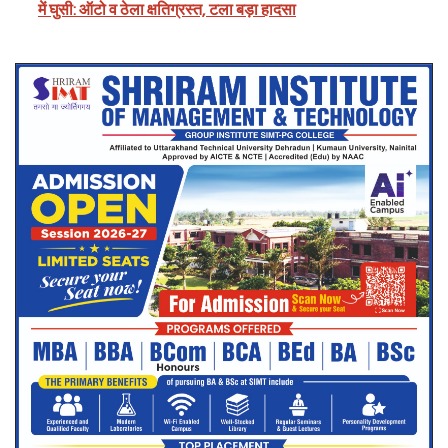
में घुसी: ऑटो व ठेला क्षतिग्रस्त, टला बड़ा हादसा